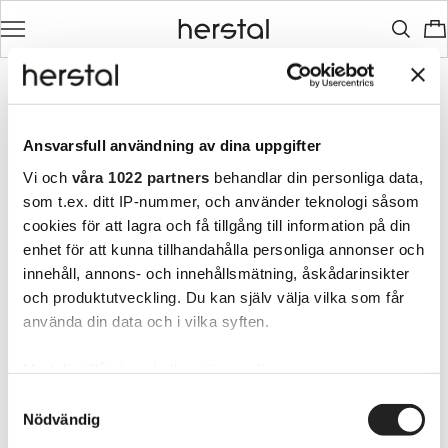
Ansvarsfull användning av dina uppgifter
Vi och
våra 1022 partners
behandlar din personliga data,
som t.ex. ditt IP-nummer, och använder teknologi såsom
cookies för att lagra och få tillgång till information på din
enhet för att kunna tillhandahålla personliga annonser och
innehåll, annons- och innehållsmätning, åskådarinsikter
och produktutveckling. Du kan själv välja vilka som får
använda din data och i vilka syften.
Med din tillåtelse skulle vi även vilja:
Samla in information om din geografiska plats
Samtyckesval
Nödvändig
som kan ha en noggrannhet på upp till flera meter
Identifiera din enhet genom att aktivt skanna den