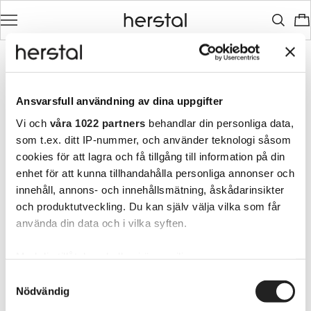
Ansvarsfull användning av dina uppgifter
Vi och
våra 1022 partners
behandlar din personliga data,
som t.ex. ditt IP-nummer, och använder teknologi såsom
cookies för att lagra och få tillgång till information på din
enhet för att kunna tillhandahålla personliga annonser och
innehåll, annons- och innehållsmätning, åskådarinsikter
och produktutveckling. Du kan själv välja vilka som får
använda din data och i vilka syften.
Med din tillåtelse skulle vi även vilja:
Samla in information om din geografiska plats
Samtyckesval
Nödvändig
som kan ha en noggrannhet på upp till flera meter
Identifiera din enhet genom att aktivt skanna den