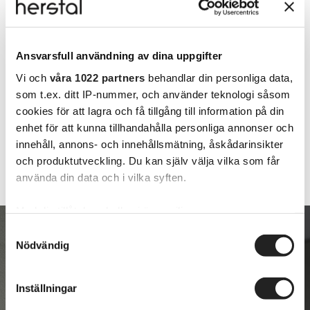
Ansvarsfull användning av dina uppgifter
Vi och
våra 1022 partners
behandlar din personliga data,
som t.ex. ditt IP-nummer, och använder teknologi såsom
cookies för att lagra och få tillgång till information på din
enhet för att kunna tillhandahålla personliga annonser och
innehåll, annons- och innehållsmätning, åskådarinsikter
och produktutveckling. Du kan själv välja vilka som får
använda din data och i vilka syften.
Med din tillåtelse skulle vi även vilja:
Samla in information om din geografiska plats
Samtyckesval
Nödvändig
som kan ha en noggrannhet på upp till flera meter
Identifiera din enhet genom att aktivt skanna den
för specifika kännetecken (fingeravtryck)
Inställningar
Ta reda på mer om hur dina personliga uppgifter