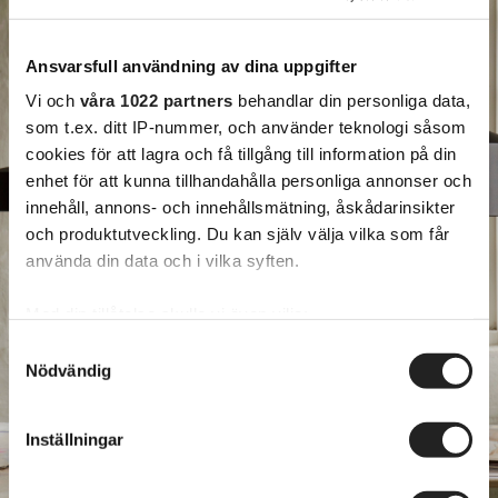
Ansvarsfull användning av dina uppgifter
Vi och
våra 1022 partners
behandlar din personliga data,
som t.ex. ditt IP-nummer, och använder teknologi såsom
cookies för att lagra och få tillgång till information på din
enhet för att kunna tillhandahålla personliga annonser och
innehåll, annons- och innehållsmätning, åskådarinsikter
och produktutveckling. Du kan själv välja vilka som får
använda din data och i vilka syften.
Med din tillåtelse skulle vi även vilja:
Samla in information om din geografiska plats
Samtyckesval
Nödvändig
som kan ha en noggrannhet på upp till flera meter
Identifiera din enhet genom att aktivt skanna den
för specifika kännetecken (fingeravtryck)
Inställningar
Ta reda på mer om hur dina personliga uppgifter
behandlas och ställ in dina preferenser i
detaljsektionen
.