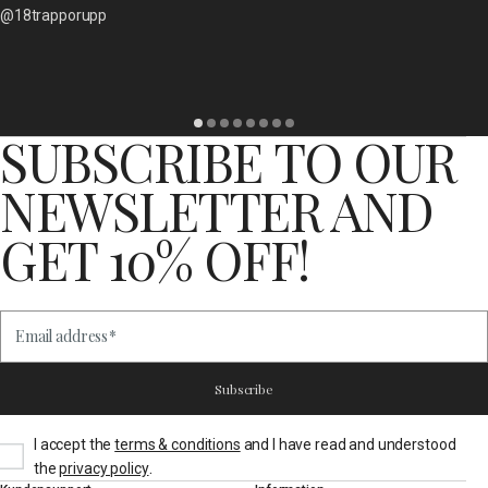
@18trapporupp
SUBSCRIBE TO OUR
NEWSLETTER AND
GET 10% OFF!
Email address
*
Subscribe
I accept the
terms & conditions
and I have read and understood
.
the
privacy policy