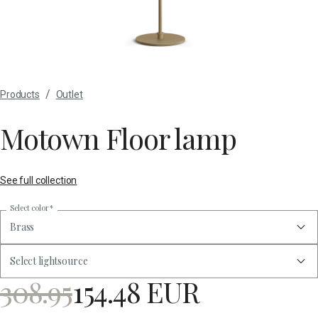
/
Products
Outlet
Motown Floor lamp
See full collection
Select color
*
Brass
Select lightsource
308.95
154.48 EUR