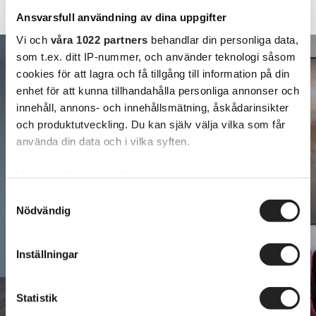
Ansvarsfull användning av dina uppgifter
Vi och
våra 1022 partners
behandlar din personliga data,
som t.ex. ditt IP-nummer, och använder teknologi såsom
cookies för att lagra och få tillgång till information på din
enhet för att kunna tillhandahålla personliga annonser och
innehåll, annons- och innehållsmätning, åskådarinsikter
och produktutveckling. Du kan själv välja vilka som får
använda din data och i vilka syften.
Med din tillåtelse skulle vi även vilja:
Samla in information om din geografiska plats
Samtyckesval
Nödvändig
som kan ha en noggrannhet på upp till flera meter
Identifiera din enhet genom att aktivt skanna den
för specifika kännetecken (fingeravtryck)
Inställningar
Ta reda på mer om hur dina personliga uppgifter
behandlas och ställ in dina preferenser i
detaljsektionen
.
Statistik
Du kan ändra eller dra tillbaka ditt samtycke när som
helst från cookie-förklaringen.