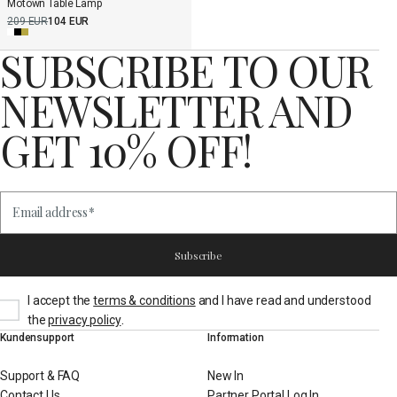
Motown Table Lamp
209 EUR
104 EUR
SUBSCRIBE TO OUR
NEWSLETTER AND
GET 10% OFF!
Email address
*
Subscribe
I accept the
terms & conditions
and I have read and understood
.
the
privacy policy
Kundensupport
Information
Support & FAQ
New In
Contact Us
Partner Portal Log In