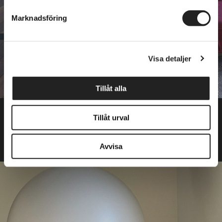
Marknadsföring
Vi använder enhetsidentifierare för att anpassa innehållet
och annonserna till användarna, tillhandahålla funktioner
för sociala medier och analysera vår trafik. Vi
Visa detaljer
vidarebefordrar även sådana identifierare och annan
information från din enhet till de sociala medier och
annons- och analysföretag som vi samarbetar med.
Tillåt alla
Dessa kan i sin tur kombinera informationen med annan
Motown
information som du har tillhandahållit eller som de har
Inspiration
Tillåt urval
samlat in när du har använt deras tjänster.
Avvisa