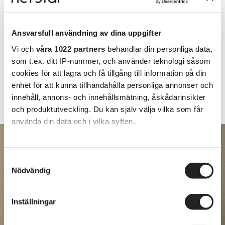
Ansvarsfull användning av dina uppgifter
Vi och
våra 1022 partners
behandlar din personliga data,
som t.ex. ditt IP-nummer, och använder teknologi såsom
cookies för att lagra och få tillgång till information på din
enhet för att kunna tillhandahålla personliga annonser och
innehåll, annons- och innehållsmätning, åskådarinsikter
och produktutveckling. Du kan själv välja vilka som får
använda din data och i vilka syften.
Med din tillåtelse skulle vi även vilja:
Samla in information om din geografiska plats
Samtyckesval
Nödvändig
som kan ha en noggrannhet på upp till flera meter
Identifiera din enhet genom att aktivt skanna den
för specifika kännetecken (fingeravtryck)
Inställningar
Ta reda på mer om hur dina personliga uppgifter
behandlas och ställ in dina preferenser i
detaljsektionen
.