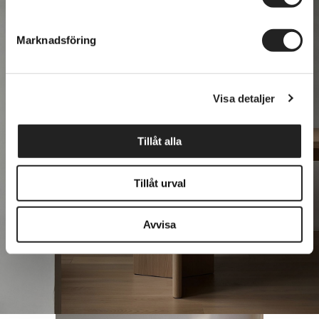
helst från cookie-förklaringen.
Marknadsföring
Vi använder enhetsidentifierare för att anpassa innehållet
och annonserna till användarna, tillhandahålla funktioner
för sociala medier och analysera vår trafik. Vi
Visa detaljer
vidarebefordrar även sådana identifierare och annan
information från din enhet till de sociala medier och
annons- och analysföretag som vi samarbetar med.
Tillåt alla
Dessa kan i sin tur kombinera informationen med annan
information som du har tillhandahållit eller som de har
Tillåt urval
samlat in när du har använt deras tjänster.
Avvisa